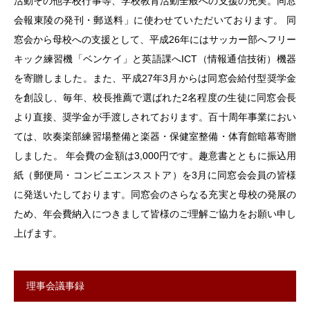
活動その他学校行事等、学校教育活動全般への支援の充実。同窓
会報東陵の発刊・郵送料」に使わせていただいております。 同
窓会から母校への支援として、平成26年にはサッカー部へフリー
キック練習機「ベンケイ」と英語課へICT（情報通信技術）機器
を寄贈しました。また、平成27年3月からは同窓会給付型奨学金
を創設し、毎年、校長推薦で選ばれた2名程度の生徒に同窓会長
より直接、奨学金が手渡しされております。百十周年事業におい
ては、吹奏楽部練習場整備と楽器・保健室整備・体育館暗幕寄贈
しました。 年会費の金額は3,000円です。趣意書とともに振込用
紙（郵便局・コンビニエンスストア）を3月に同窓会会員の皆様
に発送いたしております。同窓会のさらなる充実と母校の発展の
ため、年会費納入につきまして皆様のご理解ご協力をお願い申し
上げます。
理事会議事録