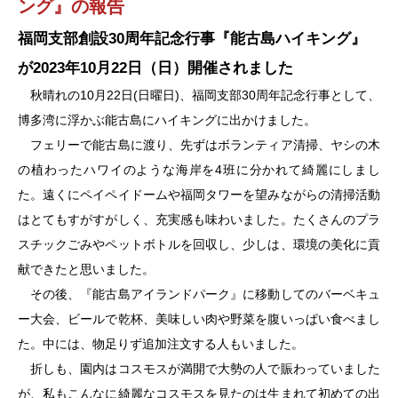
ング』の報告
福岡支部創設30周年記念行事『能古島ハイキング』
が2023年10月22日（日）開催されました
秋晴れの10月22日(日曜日)、福岡支部30周年記念行事として、
博多湾に浮かぶ能古島にハイキングに出かけました。
フェリーで能古島に渡り、先ずはボランティア清掃、ヤシの木
の植わったハワイのような海岸を4班に分かれて綺麗にしまし
た。遠くにペイペイドームや福岡タワーを望みながらの清掃活動
はとてもすがすがしく、充実感も味わいました。たくさんのプラ
スチックごみやペットボトルを回収し、少しは、環境の美化に貢
献できたと思いました。
その後、『能古島アイランドパーク』に移動してのバーベキュ
ー大会、ビールで乾杯、美味しい肉や野菜を腹いっぱい食べまし
た。中には、物足りず追加注文する人もいました。
折しも、園内はコスモスが満開で大勢の人で賑わっていました
が、私もこんなに綺麗なコスモスを見たのは生まれて初めての出